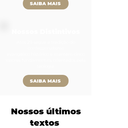
SAIBA MAIS
Nossos Distintivos
Atos 29 segue a tradição do
confessionalismo
evangélico histórico e mantém cinco
valores fundamentais orientados pela
teologia.
SAIBA MAIS
Nossos últimos
textos