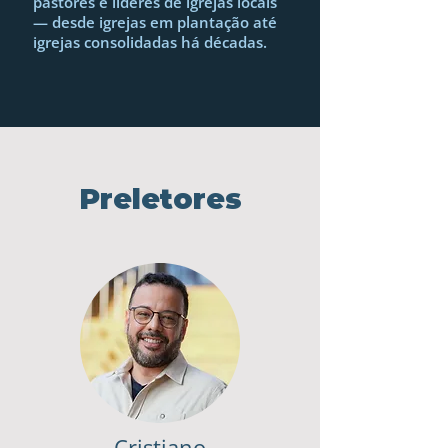
pastores e líderes de igrejas locais
— desde igrejas em plantação até
igrejas consolidadas há décadas.
Preletores
Cristiano