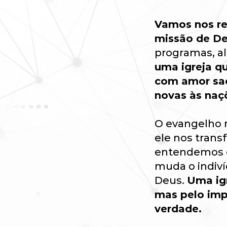
Vamos nos reu
missão de D
programas, a
uma igreja q
com amor sac
novas às naç
O evangelho n
ele nos tran
entendemos o
muda o indiví
Deus.
Uma ig
mas pelo imp
verdade.