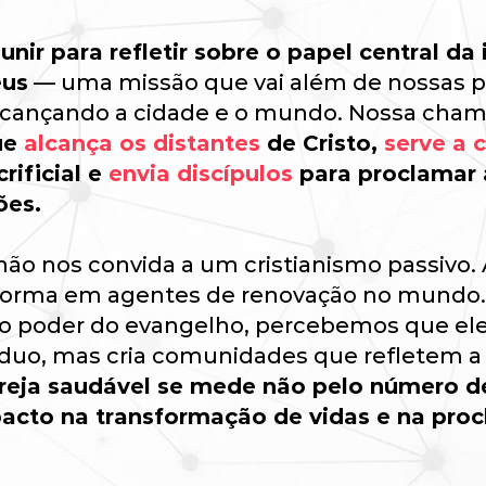
nir para refletir sobre o papel central da 
eus
— uma missão que vai além de nossas p
lcançando a cidade e o mundo. Nossa cha
ue
alcança os distantes
de Cristo,
serve a
rificial e
envia discípulos
para proclamar 
ões.
ão nos convida a um cristianismo passivo. 
sforma em agentes de renovação no mundo
 poder do evangelho, percebemos que el
duo, mas cria comunidades que refletem a
reja saudável se mede não pelo número d
acto na transformação de vidas e na pro