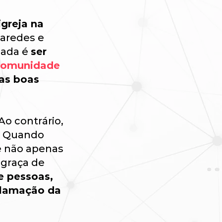
igreja na
aredes e
mada é
ser
 comunidade
as boas
Ao contrário,
. Quando
e não apenas
 graça de
e pessoas,
clamação da