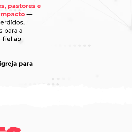
s, pastores e
 impacto
—
erdidos,
s para a
fiel ao
igreja para